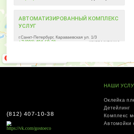
АВТОМАТИЗИРОВАННЫЙ КОМПЛЕКС
УСЛУГ
г.Санкт-Петербург, Караваевская ул. 1/3
+7 (921) 404-68-31
круглосуточно
КОМПЛЕКС САМООБСЛУЖИВАНИЯ
г.Санкт-Петербург, Колпино, Межевой пер., 3
+7 (921) 402-43-65
Круглосуточно
НАШИ УСЛУ
Оклейка пл
ПОЛНЫЙ КОМПЛЕКС УСЛУГ
Детейлинг
(
812
)
407-10-38
Комплекс м
г.Санкт-Петербург, Колпино, пр.Культуры ул. 21
Автомойки
+7 (812) 407-10-28
с 9:00 до 21:00