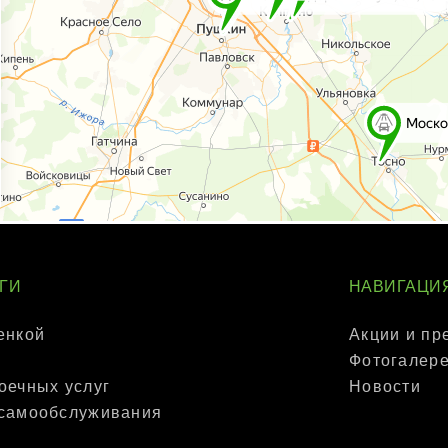
ГИ
НАВИГАЦИ
енкой
Акции и пр
Фотогалер
оечных услуг
Новости
 самообслуживания