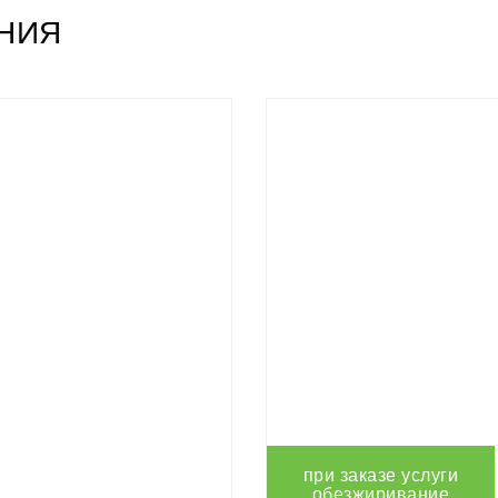
НИЯ
при заказе услуги
обезжиривание